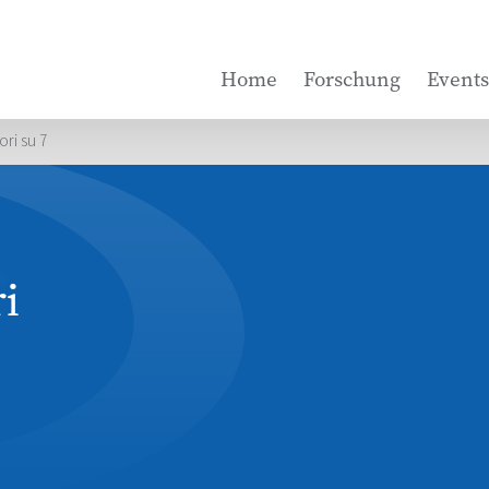
Home
Forschung
Events
ori su 7
ri