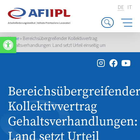
DE
IT
Werkzeugleiste öffnen
Home
»
Bereichsübergreifender Kollektivvertrag
Gehaltsverhandlungen: Land setzt Urteil einseitig um
Bereichsübergreifende
Kollektivvertrag
Gehaltsverhandlungen:
Land setzt Urteil