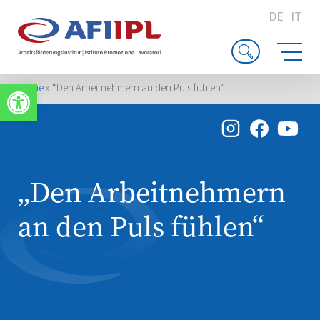
DE
IT
Werkzeugleiste öffnen
Home
»
“Den Arbeitnehmern an den Puls fühlen”
„Den Arbeitnehmern
an den Puls fühlen“