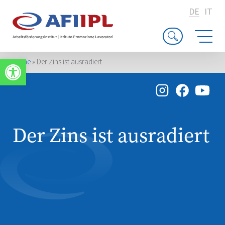
DE
IT
Werkzeugleiste öffnen
Home
»
Der Zins ist ausradiert
Der Zins ist ausradiert