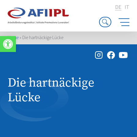
DE
IT
Werkzeugleiste öffnen
Home
»
Die hartnäckige Lücke
Die hartnäckige
Lücke