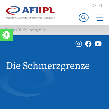
DE
IT
Werkzeugleiste öffnen
Home
»
Die Schmerzgrenze
Die Schmerzgrenze