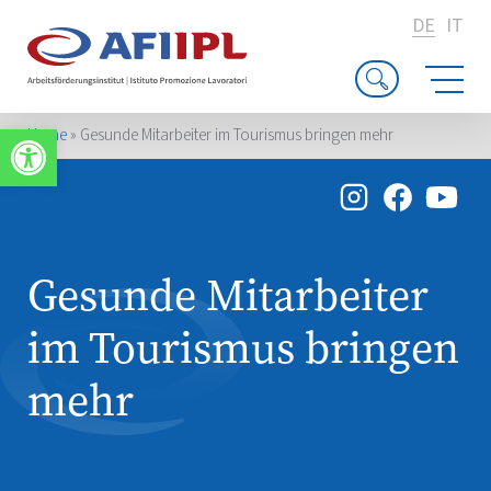
DE
IT
Werkzeugleiste öffnen
Home
»
Gesunde Mitarbeiter im Tourismus bringen mehr
Gesunde Mitarbeiter
im Tourismus bringen
mehr