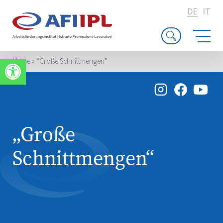
DE
IT
Werkzeugleiste öffnen
Home
»
“Große Schnittmengen”
„Große
Schnittmengen“