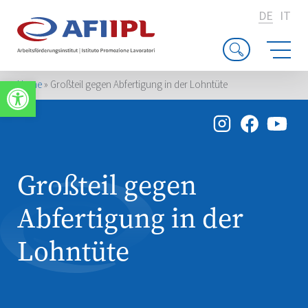
DE
IT
Werkzeugleiste öffnen
Home
»
Großteil gegen Abfertigung in der Lohntüte
Großteil gegen
Abfertigung in der
Lohntüte