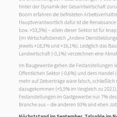
hinter der Dynamik der Gesamtwirtschaft zurüc
Boom erfahren die befristeten Arbeitsverhältn
Hauptverantwortlich dafür ist die Renaissance
bzw. +53,3%) – allein dieser Sektor ist für kn
(Im Wirtschaftsbereich „Andere Dienstleistun
jeweils +18,3% und +16,1%). Lediglich das Ba
Landwirtschaft (-0,1%) verzeichnen eine Abnah
Im Baugewerbe gehen die Festanstellungen leic
Öffentlichen Sektor (-0,6%) und dem Handel 
mehr auf Zeitverträge wäre falsch, schließlich
dazugekommen (+5,5% im Vergleich zu 2021)
Festanstellungen im Gastgewerbe nur 7% des
Branche aus – die anderen 93% sind eben Jobs
Höchststand im September, Talsohle im 