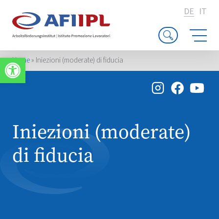
DE
IT
Werkzeugleiste öffnen
Home
»
Iniezioni (moderate) di fiducia
Iniezioni (moderate)
di fiducia