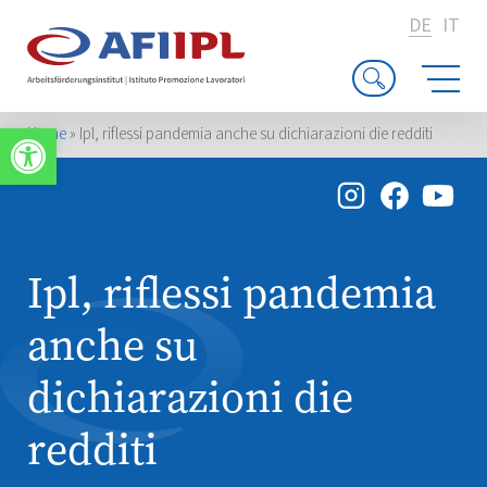
DE
IT
Werkzeugleiste öffnen
Home
»
Ipl, riflessi pandemia anche su dichiarazioni die redditi
Ipl, riflessi pandemia
anche su
dichiarazioni die
redditi