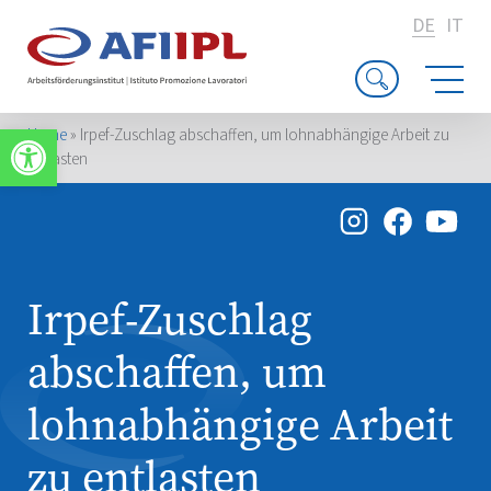
DE
IT
Werkzeugleiste öffnen
Home
»
Irpef-Zuschlag abschaffen, um lohnabhängige Arbeit zu
entlasten
Irpef-Zuschlag
abschaffen, um
lohnabhängige Arbeit
zu entlasten