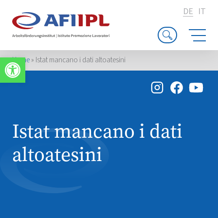
DE
IT
Werkzeugleiste öffnen
Home
»
Istat mancano i dati altoatesini
Istat mancano i dati
altoatesini