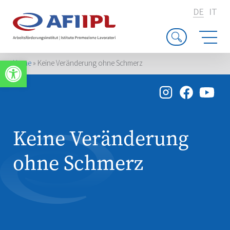
DE
IT
Werkzeugleiste öffnen
Home
»
Keine Veränderung ohne Schmerz
Keine Veränderung
ohne Schmerz