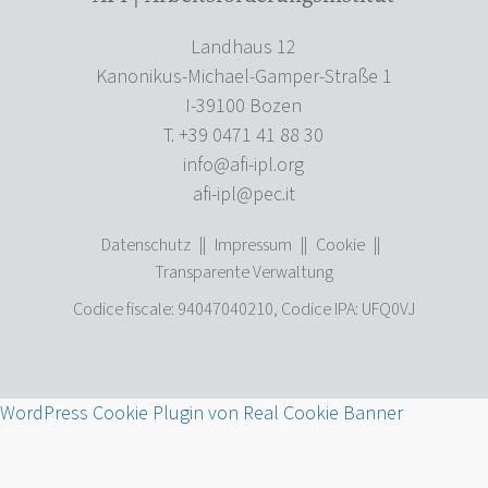
Landhaus 12
Kanonikus-Michael-Gamper-Straße 1
I-39100 Bozen
T. +39 0471 41 88 30
info@afi-ipl.org
afi-ipl@pec.it
Datenschutz
||
Impressum
||
Cookie
||
Transparente Verwaltung
Codice fiscale: 94047040210, Codice IPA: UFQ0VJ
WordPress Cookie Plugin von Real Cookie Banner