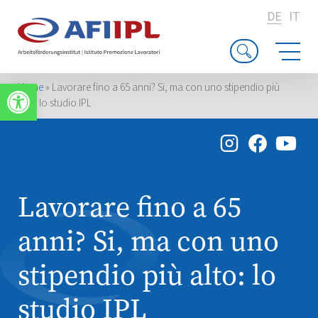
DE
IT
Werkzeugleiste öffnen
Home
»
Lavorare fino a 65 anni? Si, ma con uno stipendio più
alto: lo studio IPL
Lavorare fino a 65
anni? Si, ma con uno
stipendio più alto: lo
studio IPL