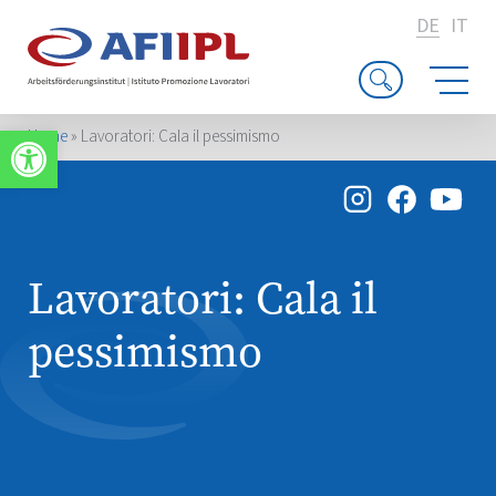
DE
IT
Werkzeugleiste öffnen
Home
»
Lavoratori: Cala il pessimismo
Lavoratori: Cala il
pessimismo