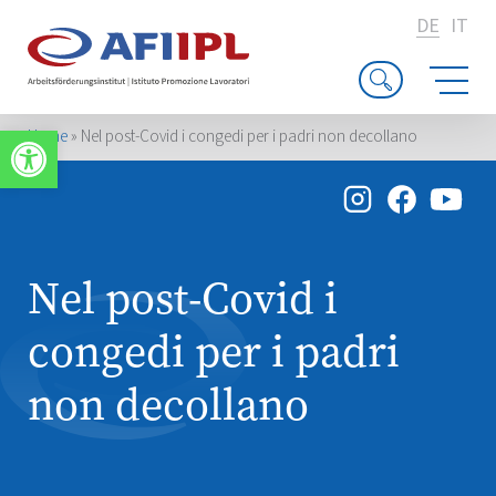
DE
IT
Werkzeugleiste öffnen
Home
»
Nel post-Covid i congedi per i padri non decollano
Nel post-Covid i
congedi per i padri
non decollano