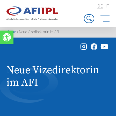
DE
IT
Werkzeugleiste öffnen
Home
»
Neue Vizedirektorin im AFI
Neue Vizedirektorin
im AFI