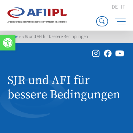
DE
IT
Werkzeugleiste öffnen
Home
»
SJR und AFI für bessere Bedingungen
SJR und AFI für
bessere Bedingungen