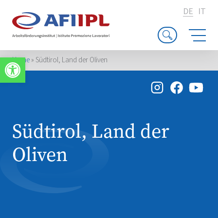
DE
IT
Werkzeugleiste öffnen
Home
»
Südtirol, Land der Oliven
Südtirol, Land der
Oliven