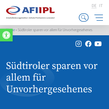
DE
IT
Werkzeugleiste öffnen
Home
»
Südtiroler sparen vor allem für Unvorhergesehenes
Südtiroler sparen vor
allem für
Unvorhergesehenes