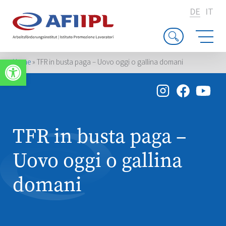
DE
IT
Werkzeugleiste öffnen
Home
»
TFR in busta paga – Uovo oggi o gallina domani
TFR in busta paga –
Uovo oggi o gallina
domani