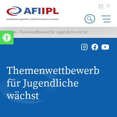
DE
IT
Werkzeugleiste öffnen
Home
»
Themenwettbewerb für Jugendliche wächst
Themenwettbewerb
für Jugendliche
wächst