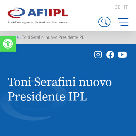
DE
IT
Werkzeugleiste öffnen
Home
»
Toni Serafini nuovo Presidente IPL
Toni Serafini nuovo
Presidente IPL