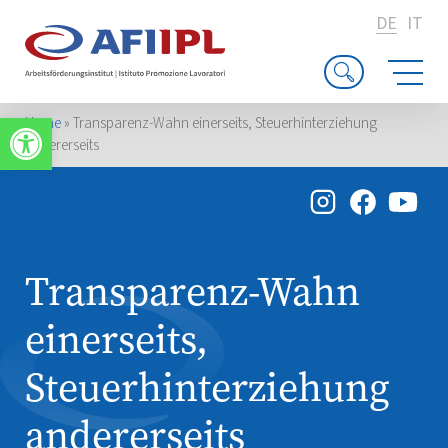
DE
IT
Werkzeugleiste öffnen
Home
»
Transparenz-Wahn einerseits, Steuerhinterziehung
andererseits
Transparenz-Wahn
einerseits,
Steuerhinterziehung
andererseits