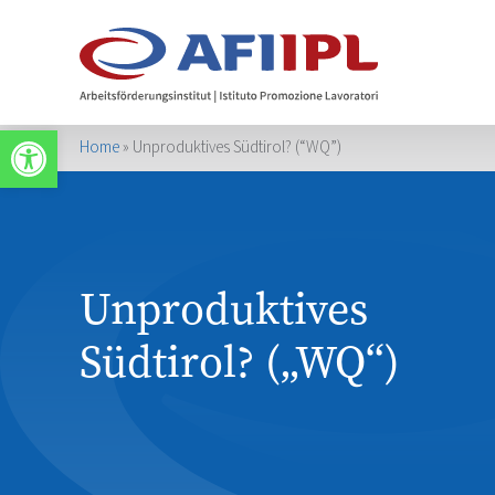
Werkzeugleiste öffnen
Home
»
Unproduktives Südtirol? (“WQ”)
Unproduktives
Südtirol? („WQ“)