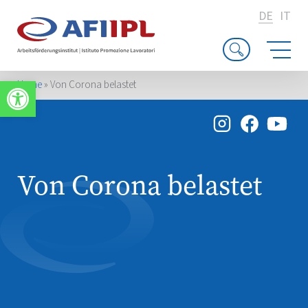
DE
IT
Werkzeugleiste öffnen
Home
»
Von Corona belastet
Von Corona belastet