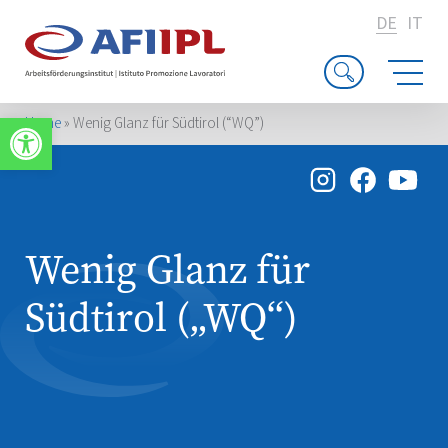
DE
IT
Werkzeugleiste öffnen
Home
»
Wenig Glanz für Südtirol (“WQ”)
Wenig Glanz für
Südtirol („WQ“)