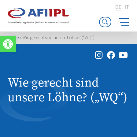
DE
IT
Werkzeugleiste öffnen
Home
»
Wie gerecht sind unsere Löhne? (“WQ”)
Wie gerecht sind
unsere Löhne? („WQ“)