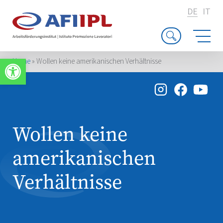
DE
IT
Werkzeugleiste öffnen
Home
»
Wollen keine amerikanischen Verhältnisse
Wollen keine
amerikanischen
Verhältnisse