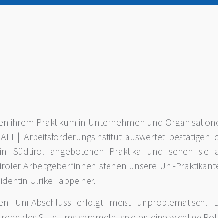
eben ihrem Praktikum in Unternehmen und Organisation
FI | Arbeitsförderungsinstitut auswertet bestätigen d
in Südtirol angebotenen Praktika und sehen sie a
tiroler Arbeitgeber*innen stehen unsere Uni-Praktikant
sidentin Ulrike Tappeiner.
en Uni-Abschluss erfolgt meist unproblematisch. D
rend des Studiums sammeln, spielen eine wichtige Roll