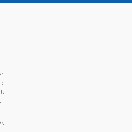
en
ie
ls
en
ie
e.