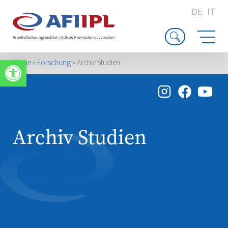
DE
IT
Werkzeugleiste öffnen
Home
»
Forschung
»
Archiv Studien
Archiv Studien