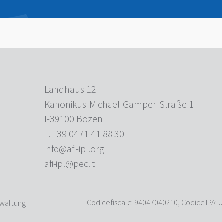
Landhaus 12
Kanonikus-Michael-Gamper-Straße 1
I-39100 Bozen
T. +39 0471 41 88 30
info@afi-ipl.org
afi-ipl@pec.it
Codice fiscale: 94047040210, Codice IPA:
rwaltung