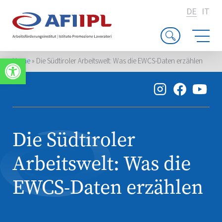
DE
IT
Werkzeugleiste öffnen
Home
»
Die Südtiroler Arbeitswelt: Was die EWCS-Daten erzählen
Die Südtiroler
Arbeitswelt: Was die
EWCS-Daten erzählen