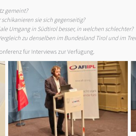
tz gemeint?
 schikanieren sie sich gegenseitig?
iale Umgang in Südtirol besser, in welchen schlechter?
Vergleich zu denselben im Bundesland Tirol und im Tre
onferenz für Interviews zur Verfügung.