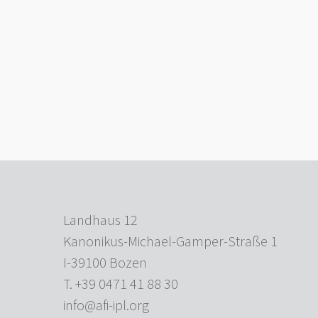
Landhaus 12
Kanonikus-Michael-Gamper-Straße 1
I-39100 Bozen
T. +39 0471 41 88 30
info@afi-ipl.org