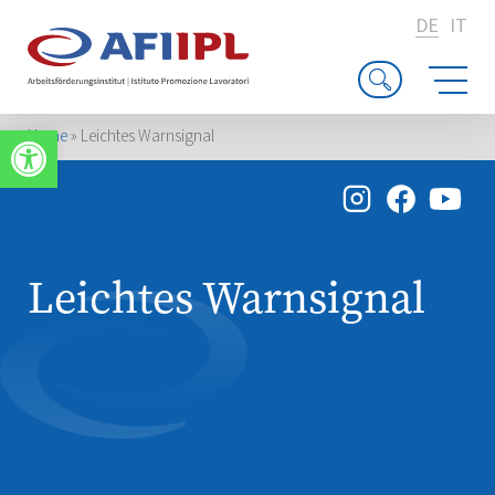
DE
IT
Werkzeugleiste öffnen
Home
»
Leichtes Warnsignal
Leichtes Warnsignal