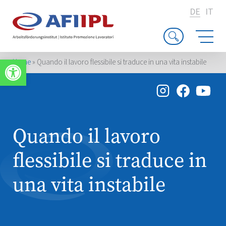
DE
IT
Werkzeugleiste öffnen
Home
»
Quando il lavoro flessibile si traduce in una vita instabile
Quando il lavoro
flessibile si traduce in
una vita instabile