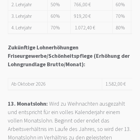
2. Lehrjahr
50%
766,00 €
60%
91
3. Lehrjahr
60%
919,20 €
70%
1.
4. Lehrjahr
70%
1.072,40 €
80%
1.
Zukünftige Lohnerhöhungen
Friseurgewerbe/Schönheitspflege (Erhöhung der
Lohngrundlage Brutto/Monat):
Ab Oktober 2026
1.582,00 €
13. Monatslohn:
Wird zu Weihnachten ausgezahlt
und entspricht für ein volles Kalenderjahr einem
vollen Monatslohn. Beginnt oder endet das
Arbeitsverhältnis im Laufe des Jahres, so wird der 13.
Monatslohn im Verhältnis zu den geleisteten