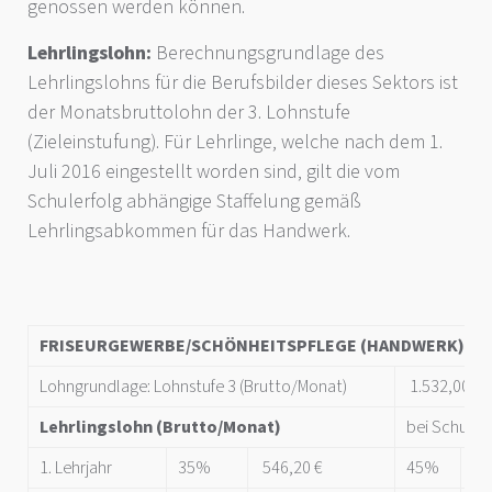
genossen werden können.
Lehrlingslohn:
Berechnungsgrundlage des
Lehrlingslohns für die Berufsbilder dieses Sektors ist
der Monatsbruttolohn der 3. Lohnstufe
(Zieleinstufung). Für Lehrlinge, welche nach dem 1.
Juli 2016 eingestellt worden sind, gilt die vom
Schulerfolg abhängige Staffelung gemäß
Lehrlingsabkommen für das Handwerk.
FRISEURGEWERBE/SCH
Ö
NHEITSPFLEGE (HANDWERK)
Lohngrundlage: Lohnstufe 3 (Brutto/Monat)
1.532,00 €
Lehrlingslohn (Brutto/Monat)
bei Schulze
1. Lehrjahr
35%
546,20 €
45%
68