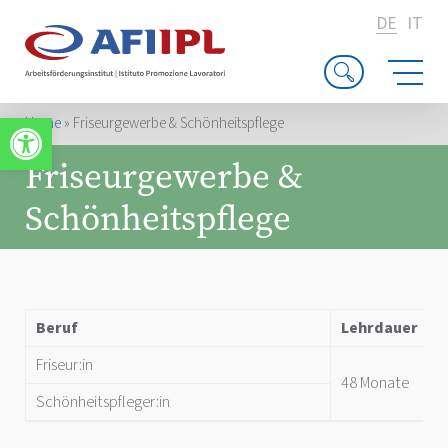
DE
IT
Werkzeugleiste öffnen
Home
»
Friseurgewerbe & Schönheitspflege
Friseurgewerbe &
Schönheitspflege
Beruf
Lehrdauer
Friseur:in
48 Monate
Schönheitspfleger:in