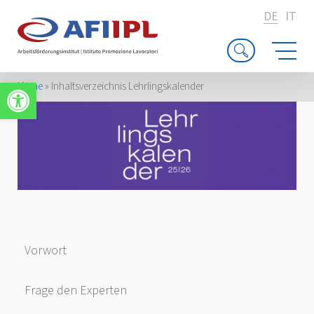
DE
IT
Werkzeugleiste öffnen
Home
»
Inhaltsverzeichnis Lehrlingskalender
Vorwort
Frage den Experten