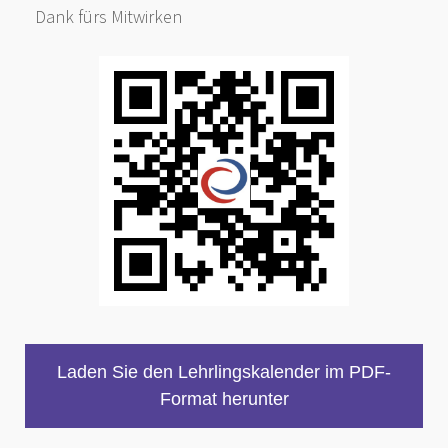
Dank fürs Mitwirken
Laden Sie den Lehrlingskalender im PDF-
Format herunter