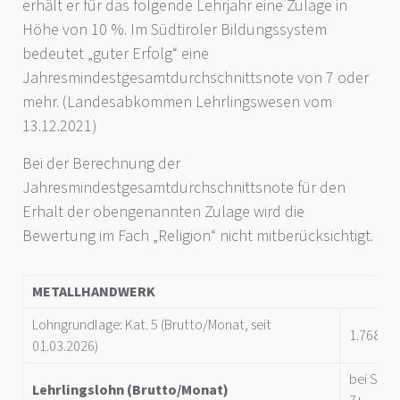
erhält er für das folgende Lehrjahr eine Zulage in
Höhe von 10 %. Im Südtiroler Bildungssystem
bedeutet „guter Erfolg“ eine
Jahresmindestgesamtdurchschnittsnote von 7 oder
mehr. (Landesabkommen Lehrlingswesen vom
13.12.2021)
Bei der Berechnung der
Jahresmindestgesamtdurchschnittsnote für den
Erhalt der obengenannten Zulage wird die
Bewertung im Fach „Religion“ nicht mitberücksichtigt.
METALLHANDWERK
Lohngrundlage: Kat. 5 (Brutto/Monat, seit
1.768,67
01.03.2026)
bei Schu
Lehrlingslohn (Brutto/Monat)