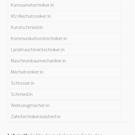
Karosserietechniker:in
Kfz-Mechatroniker:in
Kunstschmied:in
Kommunikationstechniker:in
Landmaschinentechniker:in
Maschinenbaumechaniker:in
Mechatroniker:in
Schlosser:in
Schmied:in
Werkzeugmacher:in
Zahntechnikerassistent:in