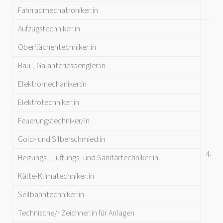
Fahrradmechatroniker:in
Aufzugstechniker:in
Oberflächentechniker:in
Bau-, Galanteriespengler:in
Elektromechaniker:in
Elektrotechniker:in
Feuerungstechniker/in
Gold- und Silberschmied:in
48 M
Heizungs-, Lüftungs- und Sanitärtechniker:in
Kälte-Klimatechniker:in
Seilbahntechniker:in
Technische/r Zeichner:in für Anlagen