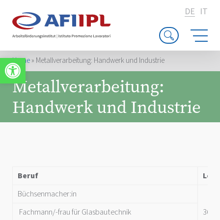
DE
IT
Werkzeugleiste öffnen
Home
»
Metallverarbeitung: Handwerk und Industrie
Metallverarbeitung:
Handwerk und Industrie
Beruf
Lehr
Büchsenmacher:in
Fachmann/-frau für Glasbautechnik
36 M