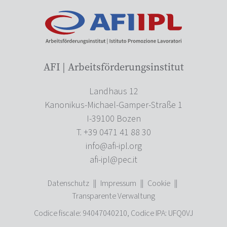
AFI | Arbeitsförderungsinstitut
Landhaus 12
Kanonikus-Michael-Gamper-Straße 1
I-39100 Bozen
T. +39 0471 41 88 30
info@afi-ipl.org
afi-ipl@pec.it
Datenschutz
||
Impressum
||
Cookie
||
Transparente Verwaltung
Codice fiscale: 94047040210, Codice IPA: UFQ0VJ